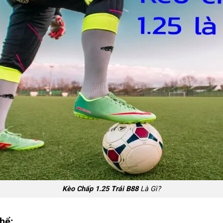
Kèo Chấp 1.25 Trái B88
Là Gì?
hể: