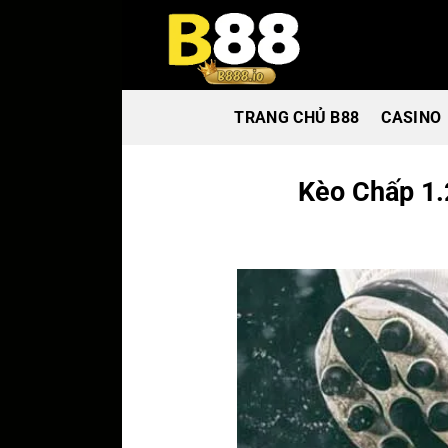
Bỏ
qua
nội
dung
TRANG CHỦ B88
CASINO
Kèo Chấp 1.