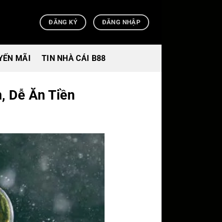
ĐĂNG KÝ
ĐĂNG NHẬP
YẾN MÃI
TIN NHÀ CÁI B88
, Dễ Ăn Tiền