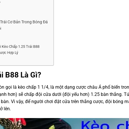
?
Trái Cơ Bản Trong Bóng Đá
i
i Kèo Chấp 1.25 Trái B88
Cược Hợp Lý
i B88 Là Gì?
còn gọi là kèo chấp 1 1/4, là một dạng cược châu Á phổ biến tron
mạnh hơn) sẽ chấp đội cửa dưới (đội yếu hơn) 1.25 bàn thắng.
Tứ
bàn. Vì vậy, để người chơi đặt cửa trên thắng cược, đội bóng 
ở lên.