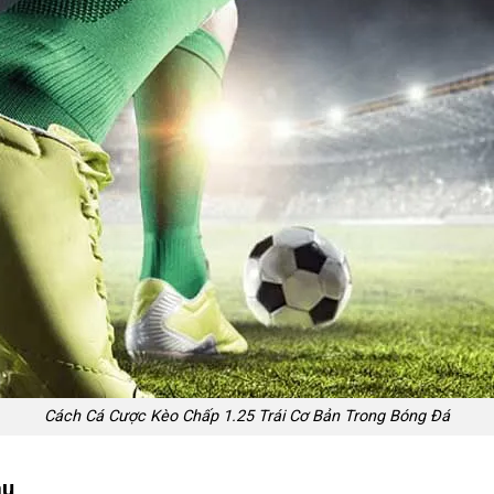
Cách Cá Cược Kèo Chấp 1.25 Trái Cơ Bản Trong Bóng Đá
ầu