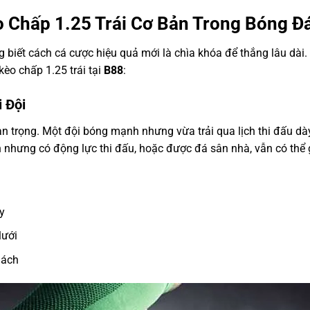
 Chấp 1.25 Trái Cơ Bản Trong Bóng Đ
g biết
cách cá cược hiệu quả
mới là chìa khóa để thắng lâu dài
èo chấp 1.25 trái tại
B88
:
 Đội
an trọng. Một đội bóng mạnh nhưng vừa trải qua lịch thi đấu d
n nhưng có động lực thi đấu, hoặc được đá sân nhà, vẫn có thể 
y
lưới
hách