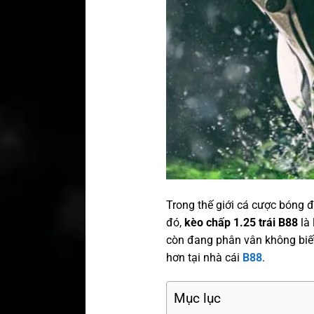
Trong thế giới cá cược bóng đ
đó,
kèo chấp 1.25 trái B88
là 
còn đang phân vân không biết 
hơn tại nhà cái
B88
.
Mục lục