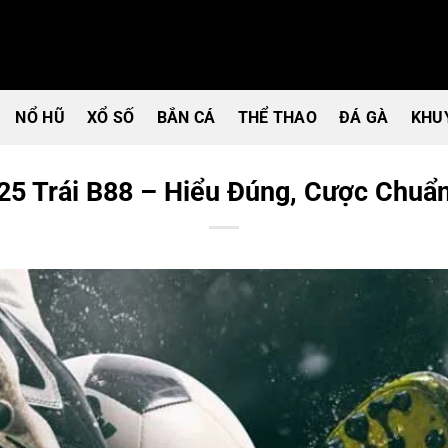
NỔ HŨ
XỔ SỐ
BẮN CÁ
THỂ THAO
ĐÁ GÀ
KHU
25 Trái B88 – Hiểu Đúng, Cược Chuẩn