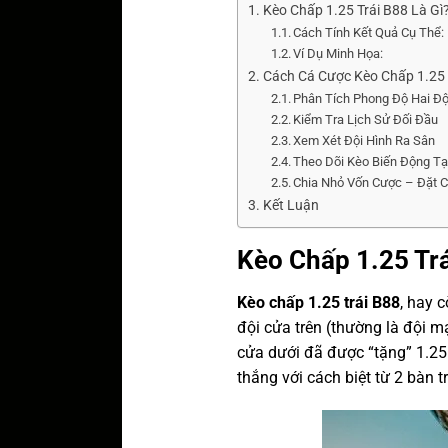
Kèo Chấp 1.25 Trái B88 Là Gì
Cách Tính Kết Quả Cụ Thể:
Ví Dụ Minh Họa:
Cách Cá Cược Kèo Chấp 1.25 
Phân Tích Phong Độ Hai Độ
Kiểm Tra Lịch Sử Đối Đầu
Xem Xét Đội Hình Ra Sân
Theo Dõi Kèo Biến Động Tạ
Chia Nhỏ Vốn Cược – Đặt 
Kết Luận
Kèo Chấp 1.25 Trá
Kèo chấp 1.25 trái B88
, hay 
đội cửa trên (thường là đội 
cửa dưới đã được “tặng” 1.25 
thắng với cách biệt từ 2 bàn tr