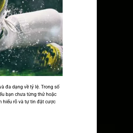
à đa dạng về tỷ lệ. Trong số
 Nếu bạn chưa từng thử hoặc
 hiểu rõ và tự tin đặt cược