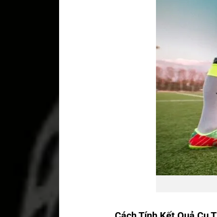
Cách Tính Kết Quả Cụ T