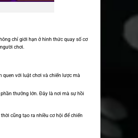
không chỉ giới hạn ở hình thức quay số cơ
người chơi.
m quen với luật chơi và chiến lược mà
 phần thưởng lớn. Đây là nơi mà sự hồi
hời cũng tạo ra nhiều cơ hội để chiến