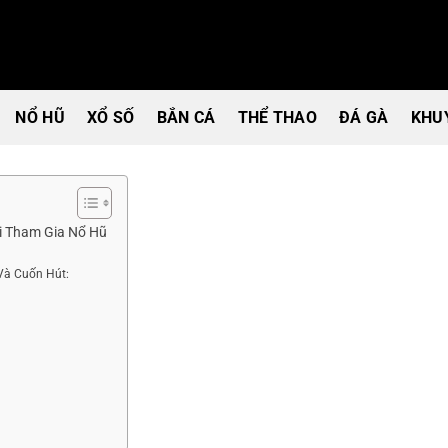
NỔ HŨ
XỔ SỐ
BẮN CÁ
THỂ THAO
ĐÁ GÀ
KHU
i Tham Gia Nổ Hũ
à Cuốn Hút: