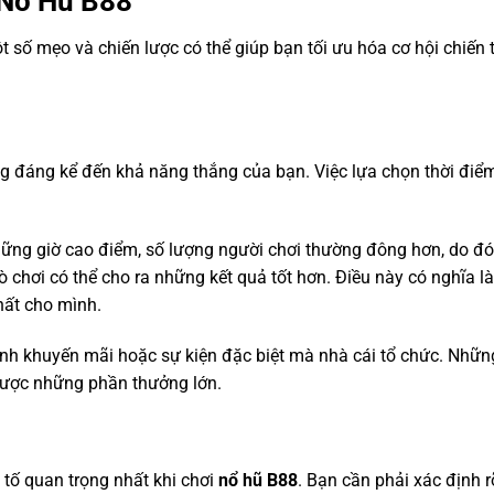
 Nổ Hũ B88
t số mẹo và chiến lược có thể giúp bạn tối ưu hóa cơ hội chiế
 đáng kể đến khả năng thắng của bạn. Việc lựa chọn thời điểm
những giờ cao điểm, số lượng người chơi thường đông hơn, do đó 
rò chơi có thể cho ra những kết quả tốt hơn. Điều này có nghĩa
hất cho mình.
nh khuyến mãi hoặc sự kiện đặc biệt mà nhà cái tổ chức. Những
được những phần thưởng lớn.
tố quan trọng nhất khi chơi
nổ hũ B88
. Bạn cần phải xác định 