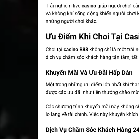
Trải nghiệm live
casino
giúp người chơi cả
và không khí sống động khiến người chơi k
những người chơi khác.
Ưu Điểm Khi Chơi Tại Cas
Chơi tại
casino B88
không chỉ là một trải 
dịch vụ chăm sóc khách hàng tận tâm, tất 
Khuyến Mãi Và Ưu Đãi Hấp Dẫn
Một trong những ưu điểm lớn nhất khi tham
được các ưu đãi như tiền thưởng chào mừng
Các chương trình khuyến mãi này không chỉ
lo lắng về tài chính. Việc này khuyến khíc
Dịch Vụ Chăm Sóc Khách Hàng 24