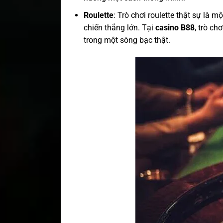
Roulette
: Trò chơi roulette thật sự là
chiến thắng lớn. Tại
casino B88
, trò c
trong một sòng bạc thật.