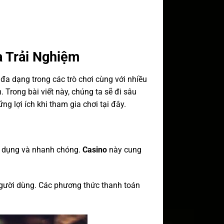
 Trải Nghiệm
đa dạng trong các trò chơi cùng với nhiều
Trong bài viết này, chúng ta sẽ đi sâu
ững lợi ích khi tham gia chơi tại đây.
sử dụng và nhanh chóng.
Casino
này cung
người dùng. Các phương thức thanh toán