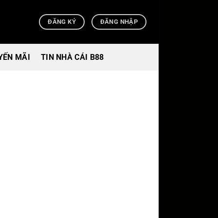
ĐĂNG KÝ
ĐĂNG NHẬP
YẾN MÃI
TIN NHÀ CÁI B88