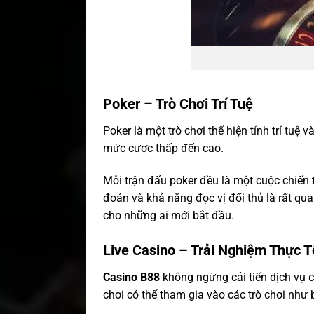
Poker – Trò Chơi Trí Tuệ
Poker là một trò chơi thể hiện tính trí tuệ 
mức cược thấp đến cao.
Mỗi trận đấu poker đều là một cuộc chiến 
đoán và khả năng đọc vị đối thủ là rất qu
cho những ai mới bắt đầu.
Live Casino – Trải Nghiệm Thực T
Casino B88
không ngừng cải tiến dịch vụ c
chơi có thể tham gia vào các trò chơi như b