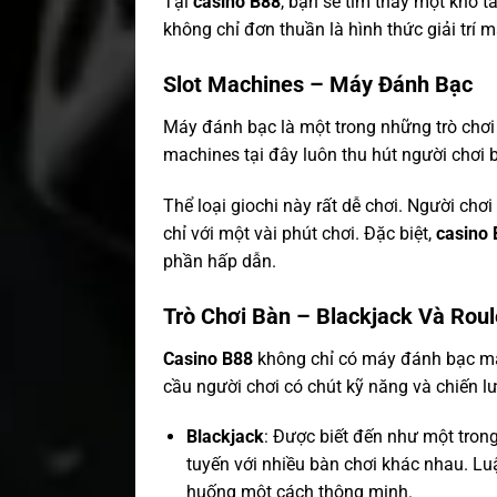
Tại
casino B88
, bạn sẽ tìm thấy một kho t
không chỉ đơn thuần là hình thức giải trí 
Slot Machines – Máy Đánh Bạc
Máy đánh bạc là một trong những trò chơi 
machines tại đây luôn thu hút người chơi
Thể loại giochi này rất dễ chơi. Người ch
chỉ với một vài phút chơi. Đặc biệt,
casino
phần hấp dẫn.
Trò Chơi Bàn – Blackjack Và Roul
Casino B88
không chỉ có máy đánh bạc mà c
cầu người chơi có chút kỹ năng và chiến l
Blackjack
: Được biết đến như một trong 
tuyến với nhiều bàn chơi khác nhau. Luậ
huống một cách thông minh.