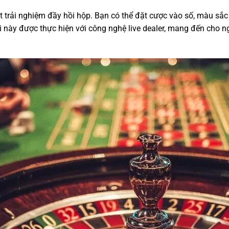
 một trải nghiệm đầy hồi hộp. Bạn có thể đặt cược vào số, màu s
hơi này được thực hiện với công nghệ live dealer, mang đến cho