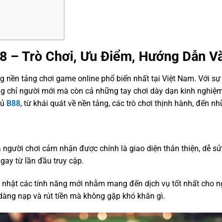
– Trò Chơi, Ưu Điểm, Hướng Dẫn Và
 nền tảng chơi game online phổ biến nhất tại Việt Nam. Với sự 
g chỉ người mới mà còn cả những tay chơi dày dạn kinh nghiệm. 
hủ
B88
, từ khái quát về nền tảng, các trò chơi thịnh hành, đến nh
à người chơi cảm nhận được chính là giao diện thân thiện, dễ 
gay từ lần đầu truy cập.
 nhật các tính năng mới nhằm mang đến dịch vụ tốt nhất cho 
dàng nạp và rút tiền mà không gặp khó khăn gì.