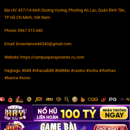
Địa chỉ: 437/1A Kinh Dương Vương, Phường An Lạc, Quận Bình Tân,
TP Hồ Chí Minh, Việt Nam
Phone: 0967 515 440
Email:
brownlance46340@gmail.com
Website: https://campusparajovenes.ru.com
Hagtags: #b88 #nhacaib88 #b888io #casino #nohu #thethao
#banca #xoso
Copyright 2026 ©
TRANG CHỦ B88