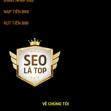
ĐĂNG NHẬP B88
NẠP TIỀN B88
RÚT TIỀN B88
VỀ CHÚNG TÔI